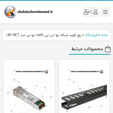
|
خانه
»
فروشگاه
»
پچ کورد شبکه یو-تی-پی cat6 یو بی نت UB-NET
محصولات مرتبط