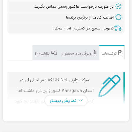
در صورت درخواست فاکتور رسمی تماس بگیرید
اصالت کالاها از برترین برندها
تحویل سریع در کمترین زمان ممکن
توضیحات
ویژگی های محصول
نظرات (۰)
شرکت ژاپنی UB-Net که مقر اصلی آن در
استان Kanagawa کشور ژاپن قرار داشته اما
نمایش بیشتر
کارخانه ی آن در کشور چین می باشد؛ پچ کورد
UTP خود را به بازار جهانی شبکه عرضه کرده است. پچ کورد
(Patch Cord) ها که زیر گروه تجهیزات شبکه پسیو قرار دارند؛