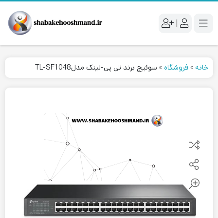
|
خانه
»
فروشگاه
»
سوئیچ برند تی پی-لینک مدلTL-SF1048