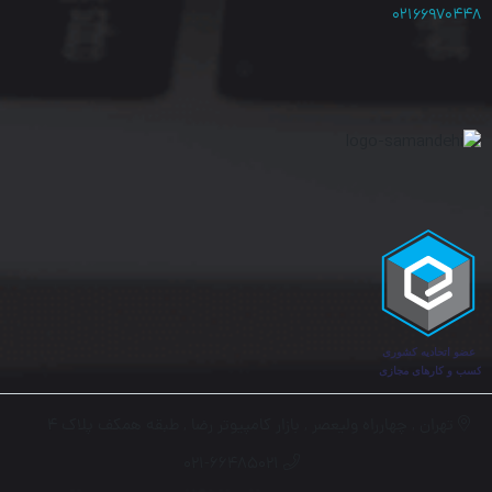
۰۲۱۶۶۹۷۰۴۴۸
سرعت پورت‌ها ۱۰۰ مگابیت بر ثانیه است و از گیگابیت
پشتیبانی نمی‌کند.
فاقد قابلیت PoE برای تأمین برق تجهیزات شبکه است.
غیرمدیریتی است و از امکاناتی مانند VLAN، QoS، SNMP و
ACL پشتیبانی نمی‌کند.
فاقد پورت SFP برای اتصال فیبر نوری است.
تهران , چهارراه ولیعصر , بازار کامپیوتر رضا , طبقه همکف پلاک ۴
۰۲۱-۶۶۴۸۵۰۲۱