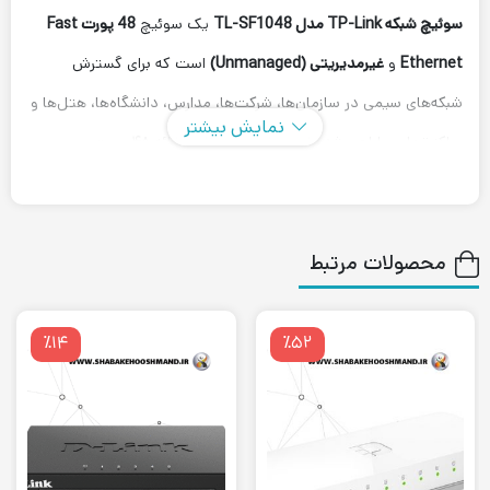
سوئیچ شبکه TP-Link مدل TL-SF1048
یک سوئیچ
48 پورت Fast
Ethernet
و
غیرمدیریتی (Unmanaged)
است که برای گسترش
شبکه‌های سیمی در سازمان‌ها، شرکت‌ها، مدارس، دانشگاه‌ها، هتل‌ها و
نمایش بیشتر
مراکز تجاری طراحی شده است. این دستگاه با ارائه ۴۸ پورت
10/100Mbps
امکان اتصال هم‌زمان تعداد زیادی رایانه، پرینتر، دستگاه
DVR/NVR، تلفن تحت شبکه و سایر تجهیزات را فراهم می‌کند.
محصولات مرتبط
این سوئیچ از معماری
Store-and-Forward
استفاده می‌کند که باعث
بررسی و تصحیح خطاهای بسته‌های اطلاعاتی قبل از ارسال شده و
٪۱۴
٪۵۲
عملکردی پایدار و مطمئن را در شبکه فراهم می‌کند. همچنین قابلیت
Auto Negotiation
به‌صورت خودکار بهترین سرعت ارتباط را برای هر
پورت انتخاب می‌کند و فناوری
Auto MDI/MDIX
نیاز به استفاده از
کابل کراس را از بین می‌برد.