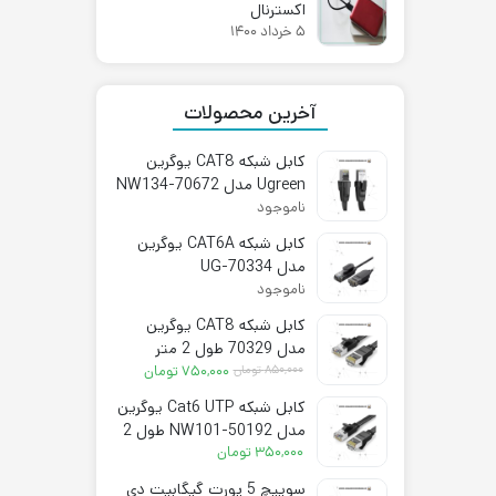
اکسترنال
۵ خرداد ۱۴۰۰
آخرین محصولات
کابل شبکه CAT8 یوگرین
Ugreen مدل NW134-70672
ناموجود
کابل شبکه CAT6A یوگرین
مدل UG-70334
ناموجود
کابل شبکه CAT8 یوگرین
مدل 70329 طول 2 متر
قیمت
قیمت
۸۵۰,۰۰۰
تومان
۷۵۰,۰۰۰
تومان
فعلی:
اصلی:
کابل شبکه Cat6 UTP یوگرین
۷۵۰,۰۰۰ تومان.
۸۵۰,۰۰۰ تومان
مدل NW101-50192 طول 2
بود.
متر
۳۵۰,۰۰۰
تومان
سوییچ 5 پورت گیگابیت دی