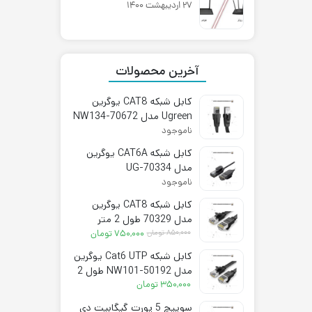
۲۷ اردیبهشت ۱۴۰۰
آخرین محصولات
کابل شبکه CAT8 یوگرین
Ugreen مدل NW134-70672
ناموجود
کابل شبکه CAT6A یوگرین
مدل UG-70334
ناموجود
کابل شبکه CAT8 یوگرین
مدل 70329 طول 2 متر
قیمت
قیمت
۸۵۰,۰۰۰
تومان
۷۵۰,۰۰۰
تومان
فعلی:
اصلی:
کابل شبکه Cat6 UTP یوگرین
۷۵۰,۰۰۰ تومان.
۸۵۰,۰۰۰ تومان
مدل NW101-50192 طول 2
بود.
متر
۳۵۰,۰۰۰
تومان
سوییچ 5 پورت گیگابیت دی