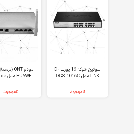
سوئیچ شبکه 16 پورت D-
مودم ONT (ترم
LINK مدل DGS-1016C
HUAWEI 
HG8546M
ناموجود
ناموجود