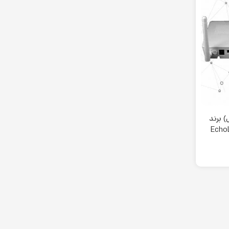
ینال) برند
مدل EchoLife