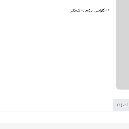
گارانتی یکساله شرکتی
ت (۰)