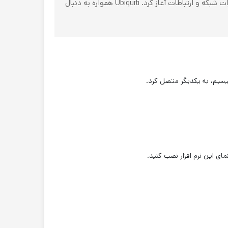
در سال 2003 کمپانی آمریکایی Ubiquiti در شهر سن خوزه ایالت کالیفرنیا، کار خود را به صورت تخصصی بر روی تجهیزات شبکه و ارتباطات آغاز کرد. Ubiquiti همواره به دنبال
یسیم، به یکدیگر متصل کرد.