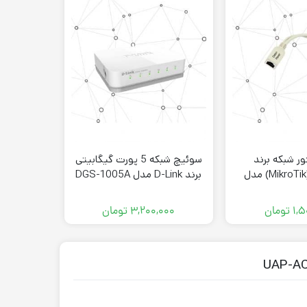
ور شبکه برند
سوئیچ شبکه 5 پورت گیگابیتی
میکروتیک (MikroTik) مدل
برند D-Link مدل DGS-1005A
مدل r C80
RBP
۱,۵
تومان
۳,۲۰۰,۰۰۰
تومان
۰۰۰
,
اکسس پوینت سقفی
,
تجهیزات اکتیو
,
شبکه