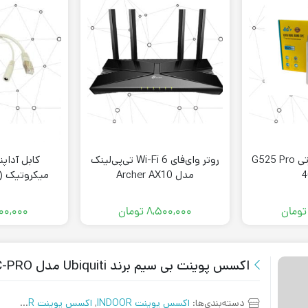
مودم/روتر سیم‌کارتی G525 Pro
روتر وای‌فای Wi-Fi 6 تی‌پی‌لینک
کابل آداپت
4
مدل Archer AX10
OE
تومان
۸,۵۰۰,۰۰۰
تومان
۰۰,۰۰۰
اکسس پوینت بی سیم برند Ubiquiti مدل UAP-AC-PRO
دسته‌بندی‌ها:
اکسس پوینت INDOOR
,
اکسس پوینت OUTDOOR