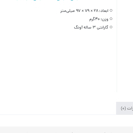
ابعاد:
۲۸ × ۷۹ × ۹۷ میلی‌متر
وزن:
۴۰گرم
گارانتی ۳ ساله آونگ
ت (۰)