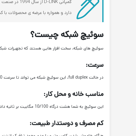
کمپانی -LINK
دارد و همواره با عرضه ی محصولات با کی
سوئیچ شبکه چیست؟
سوئیچ های شبکه، سخت افزار هایی هستند که تجهیزات شبکه مخ
سرعت:
در حالت full duplex، این سوئیچ شبکه می تواند تا سرعت 200 مگابیت بر ثانیه را برای شما پشتیبانی کرده و برای انتقال سریع دیتا، بازی های آنلاین و streaming media، ایده آل می باشد.
مناسب خانه و محل کار:
این سوئیچ به شما هشت درگاه 10/100 مگابیت بر ثانیه داده تا به راحتی بتوانید شبکه را خود در خانه و یا محل کار کوچک خود (Small Office/ Home Office)، گسترش دهید.
کم مصرف و دوستدار طبیعت:
هنگام خاموش شدن کامپیوتر و یا
عدم وجود ترافیک اترنت
، 