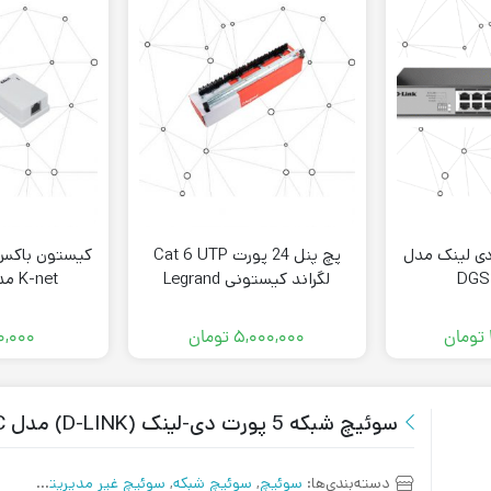
پورت دی لینک مدل
پچ پنل 24 پورت Cat 6 UTP
DGS
لگراند کیستونی Legrand
K-net مدل k-n1085
33561
تومان
۵,۰۰۰,۰۰۰
تومان
۰,۰۰۰
سوئیچ شبکه 5 پورت دی-لینک (D-LINK) مدل DES-1005C
دسته‌بندی‌ها:
سوئیچ
,
سوئیچ شبکه
,
سوئیچ غیر مدیریتی
,
شبکه