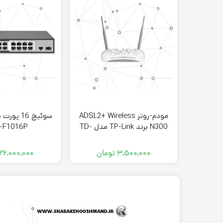
مودم-روتر ADSL2+ Wireless
سوئیچ 16 
N300 برند TP-Link مدل TD-
-F1016P
W8961N
۳,۵۰۰,۰۰۰
تومان
۲۶,۰۰۰,۰۰۰