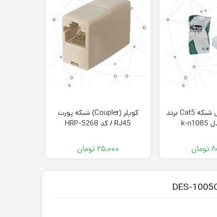
کیستون باکس شبکه Cat5 برند
کوپلر (Coupler) شبکه پورت
RJ45 / کد HRP-5268
GCP
۸
تومان
۲۵,۰۰۰
تومان
,۰۰۰