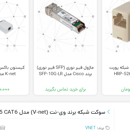
پلر (Coupler) شبکه پورت
ماژول فیبر نوری (SFP فیبر نوری)
برند Cisco مدل SFP-10G-LR
K-net مدل k-n1085
ومان
برای خرید تماس بگیرید
۰,۰۰۰
سوکت شبکه برند وی-نت (V-net) مدل RJ45 CAT6
برند:
VNET