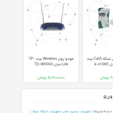
کیستون باکس شبکه Cat5 برند
مودم-روتر Wireless برند TP-
Link مدل TD-W9960
مدل 80_SH6
۸
تومان
۵,۳۰۰,۰۰۰
تومان
۰۰
دسته‌بندی‌ها:
تجهیزات پسیو
,
سایر تجهیزات شبکه
,
سوکت شبکه
,
شبکه
,
کانکتور