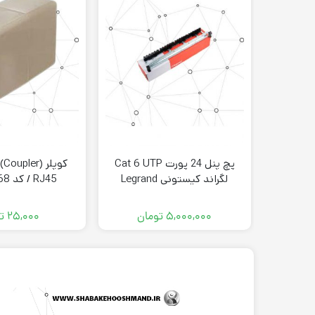
پچ پنل 24 پورت Cat 6 UTP
کو
لگراند کیستونی Legrand
RJ45 / کد HRP-5268
33561
۵,۰۰۰,۰۰۰
تومان
۲۵,۰۰۰
ت