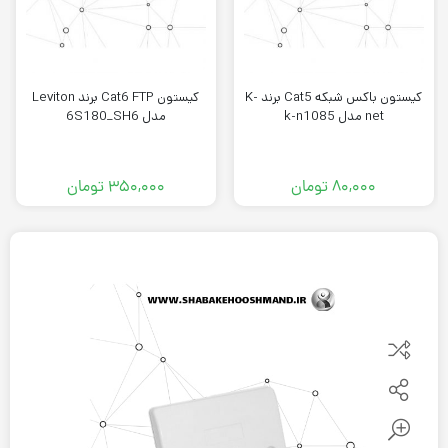
کیستون باکس شبکه Cat5 برند K-
کيستون Cat6 FTP برند Leviton
net مدل k-n1085
مدل 6S180_SH6
۸۰,۰۰۰
تومان
۳۵۰,۰۰۰
تومان