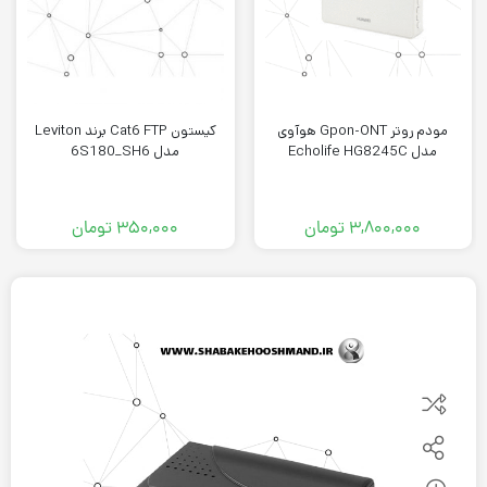
مودم روتر Gpon-ONT هوآوی
کيستون Cat6 FTP برند Leviton
مدل Echolife HG8245C
مدل 6S180_SH6
۳,۸۰۰,۰۰۰
تومان
۳۵۰,۰۰۰
تومان