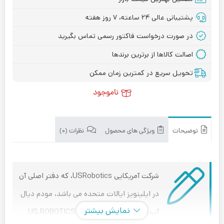
پشتیبانی عالی ۲۴ ساعته، ۷ روز هفته
در صورت درخواست فاکتور رسمی تماس بگیرید
اصالت کالاها از برترین برندها
تحویل سریع در کمترین زمان ممکن
ناموجود
توضیحات
ویژگی های محصول
نظرات (۰)
شرکت آمریکایی USRobotics، که دفتر اصلی آن
در ایلینویز ایالات متحده می باشد، مودم دیال
نمایش بیشتر
آپ خود را تحت عنوان US.ROBOTICS 56K