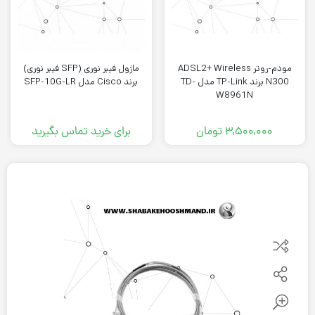
مودم-روتر ADSL2+ Wireless
ماژول فیبر نوری (SFP فیبر نوری)
N300 برند TP-Link مدل TD-
برند Cisco مدل SFP-10G-LR
W8961N
۳,۵۰۰,۰۰۰
تومان
برای خرید تماس بگیرید