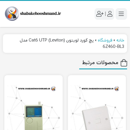
|
خانه
»
فروشگاه
»
پچ کورد لويتون (Cat6 UTP (Leviton مدل
6Z460-BL3
محصولات مرتبط