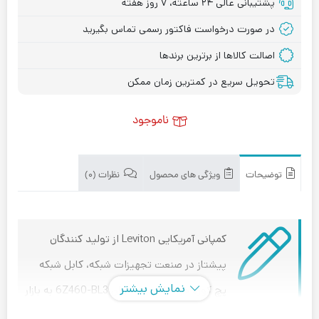
پشتیبانی عالی ۲۴ ساعته، ۷ روز هفته
در صورت درخواست فاکتور رسمی تماس بگیرید
اصالت کالاها از برترین برندها
تحویل سریع در کمترین زمان ممکن
ناموجود
توضیحات
ویژگی های محصول
نظرات (۰)
کمپانی آمریکایی Leviton از تولید کنندگان
پیشتاز در صنعت تجهیزات شبکه، کابل شبکه
نمایش بیشتر
پچ کورد خود را تحت عنوان 6Z460-BL3 به بازار
بین المللی شبکه ارائه کرده است. پچ کورد (Patch Cord) ها که