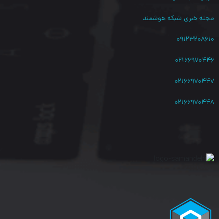
مشخصات
شبکه
مجله خبری شبکه هوشمند
جنس سیم
مس
۰۹۱۲۳۲۰۸۶۱۰
کابل
۰۲۱۶۶۹۷۰۴۴۶
برند
Leviton
۰۲۱۶۶۹۷۰۴۴۷
ANSI/TIA-568-C.2
IEC 61935-2
۰۲۱۶۶۹۷۰۴۴۸
Flame Propagation IEC 60332-1 [1,2] (2004-
استاندارد های
07)
شبکه
RoHS compliant
ISO/IEC 11801
ANSI/TIA-1096-A
طبقه بندی کابل
Cat6