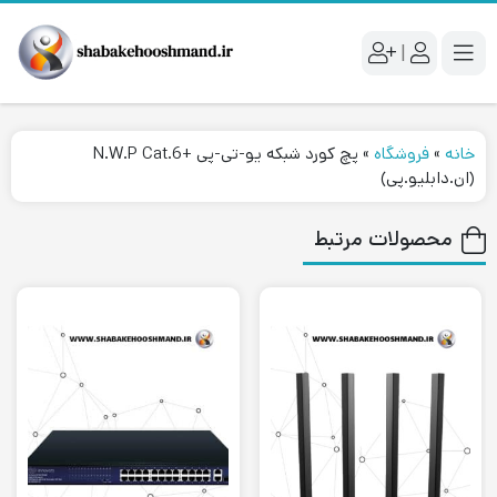
|
خانه
»
فروشگاه
»
پچ کورد شبکه یو-تی-پی +N.W.P Cat.6
(ان.دابلیو.پی)
محصولات مرتبط