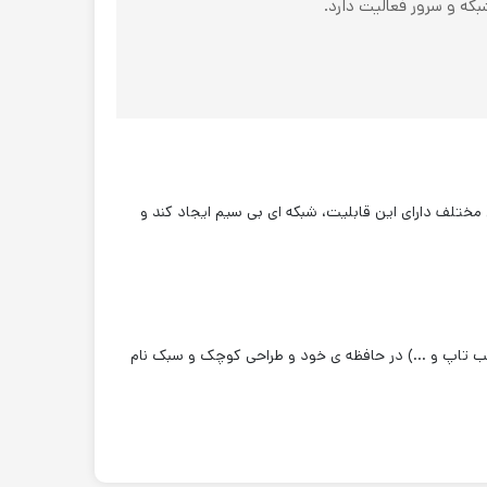
نولوژی بلوتوث (Bluetooth) استفاده کرده تا بین دستگاه های مختلف دارای این قابلیت، شبکه ای بی سیم ایجاد کند و
(حداکثر ۲۰ متر)، ذخیره کردن ۸ دستگاه دیجیتال (موبایل، تبلت، لب تاپ و …) در حافظه ی خود و طراحی کوچک و سبک نام