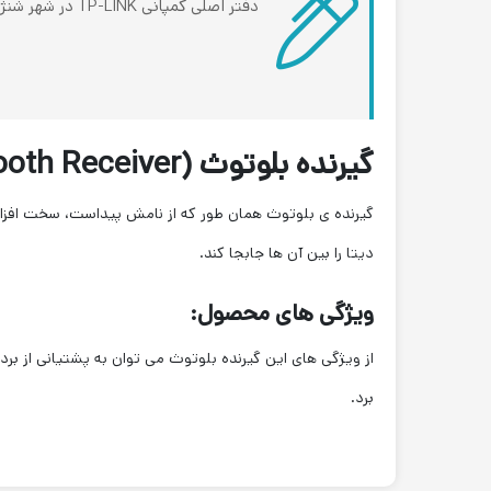
دفتر اصلی کمپانی TP-LINK در شهر شنژن کشور جمهوری خلق چین قرار داشته و از سال 1996، در صنعت تجهیزات شبکه و سرور فعالیت دارد.
گیرنده بلوتوث (Bluetooth Receiver) چیست؟
دیتا را بین آن ها جابجا کند.
ویژگی های محصول:
برد.