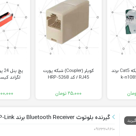
کیستون باکس شبکه Cat5 برند
کوپلر (Coupler) شبکه پورت
RJ45 / کد HRP-5268
61
مان
۲۵,۰۰۰
تومان
۰۰۰,۰۰۰
گیرنده بلوتوث Bluetooth Receiver برند TP-Link مدل HA100
یرید
۰۹۱۲۳۲۰۸۶۱۰