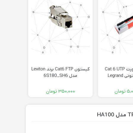
پچ پنل 24 پورت Cat 6 UTP
کيستون Cat6 FTP برند Leviton
لگراند کیستونی Legrand
مدل 6S180_SH6
335
۵,
تومان
۳۵۰,۰۰۰
تومان