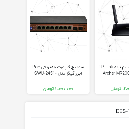
مودم روتر بی سیم برند TP-Link
سوییچ 8 پورت مدیریتی PoE
سوئیچ هشت
ایزی‌گیگز مدل SWU-2451-
008E-A
10GPS
۰۰
۱۲,
تومان
۱۱,۰۰۰,۰۰۰
تومان
۰۰۰