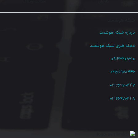
کاربران
مطالب وبلاگ
دستگاه های مرتبط را در یک (Local Area Network) LAN جمع می
کنند.
شبکه هوشمند
درباره شبکه هوشمند
در ادامه به بررسی ویژگی های سوییچ شبکه بیست و چهار پورت برند
اینوورز مدل IN-10024GP-2C خواهیم پرداخت:
مجله خبری شبکه هوشمند
۰۹۱۲۳۲۰۸۶۱۰
تکنولوژی QoS:
۰۲۱۶۶۹۷۰۴۴۶
با استفاده از فناوری QoS، اولویت ذخیره و انتقال اطلاعات را به فایل
۰۲۱۶۶۹۷۰۴۴۷
های پر حجم تر (مانند فایل های تصویری) داده شده و باعث بالا رفتن
سرعت دریافت و انتقال اطلاعات در شبکه می گردد.
۰۲۱۶۶۹۷۰۴۴۸