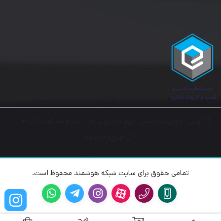
تهران , چهارراه ولیعصر , بازار کامپیوتر رضا , طبقه همکف پلاک ۴
۰۲۱-۶۶۴۸۵۰۲۱
تمامی حقوق برای سایت شبکه هوشمند محفوظ است.