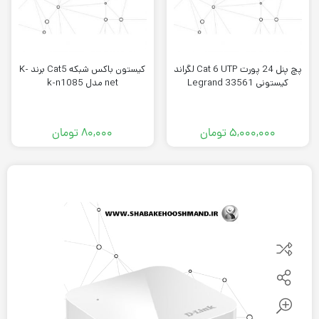
پچ پنل 24 پورت Cat 6 UTP لگراند
کیستون باکس شبکه Cat5 برند K-
کیستونی Legrand 33561
net مدل k-n1085
۵,۰۰۰,۰۰۰
تومان
۸۰,۰۰۰
تومان