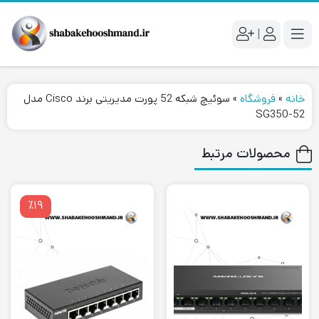
|
خانه
»
فروشگاه
»
سوئیچ شبکه 52 پورت مدیریتی برند Cisco مدل
SG350-52
محصولات مرتبط
٪۱۹