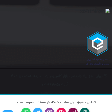
Registration (MVR) نیز شناخته می شود.
قابلیت Cable length detection:
این ویژگی، قدرت سیگنال را بر اساس طول کابل شبکه برای مدل های
اترنت گیگابیتی تنظیم می کند. و بر همین اساس، مصرف برق کابل
های کوتاه تر را کاهش می دهد.
قابلیت Q-in-Q
:
VLAN ها به طور شفاف از یک شبکه ارائه دهنده خدمات عبور می کنند
تهران , چهارراه ولیعصر , بازار کامپیوتر رضا , طبقه همکف پلاک ۴
در حالی که ترافیک بین مشتریان را جدا می کنند. این قابلیت را
۰۲۱-۶۶۴۸۵۰۲۱
سیسکو برای اولین بار برای سوئیچ شبکه های صنعتی خود در نظر گرفته
است.
تمامی حقوق برای سایت شبکه هوشمند محفوظ است.