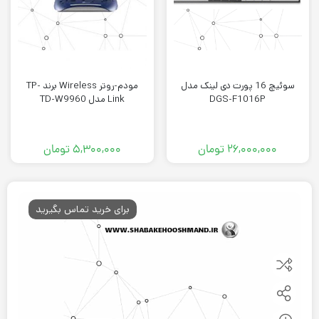
سوئیچ 16 پورت دی لینک مدل
مودم-روتر Wireless برند TP-
DGS-F1016P
Link مدل TD-W9960
۲۶,۰۰۰,۰۰۰
تومان
۵,۳۰۰,۰۰۰
تومان
برای خرید تماس بگیرید