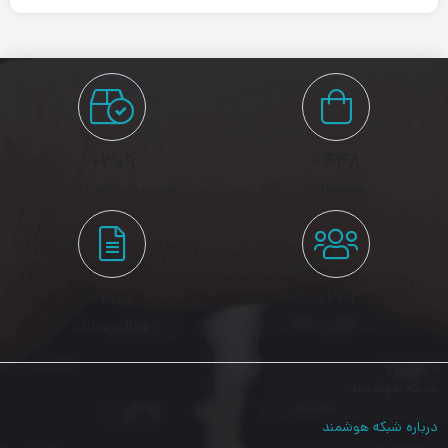
سوئیچ شبکه چیست؟
سوئیچ ها سخت افزار هایی کوچک هستند که تجهیزات شبکه و
دستگاه های مرتبط را در یک شبکه ی (Local Area Network) LAN
۳۰۹+
۴۴۸+
جمع می کنند.
محصولات
سفارشات تکمیل شده
در ادامه به بررسی ویژگی های این محصول خواهیم پرداخت:
سرعت بالا:
۱۰+
۲۴۱+
پورت های اترنت این محصول، تا 8 دستگاه را با سرعت 10/100Mbps
کاربران
مطالب وبلاگ
به شبکه متصل خواهد کرد. همچنین با بهره گیری از پروتکل
QoS،
شبکه هوشمند
اولویت انتقال اطلاعات به پورت های پر ترافیک تر داده شده و بدین
صورت سرعت دریافت و انتقال دیتا در شبکه شما به مراتب بالاتر می
درباره شبکه هوشمند