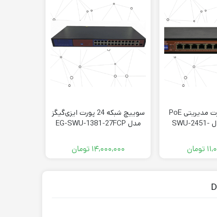
سوییچ 8 پورت مدیریتی PoE
سوییچ شبکه 24 پورت ایزی‌گیگز
ایزی‌گیگز مدل SWU-2451-
مدل EG-SWU-1381-27FCP
Link مدل TD-W9960
10G
۱۱,
تومان
۱۴,۰۰۰,۰۰۰
تومان
۰۰۰