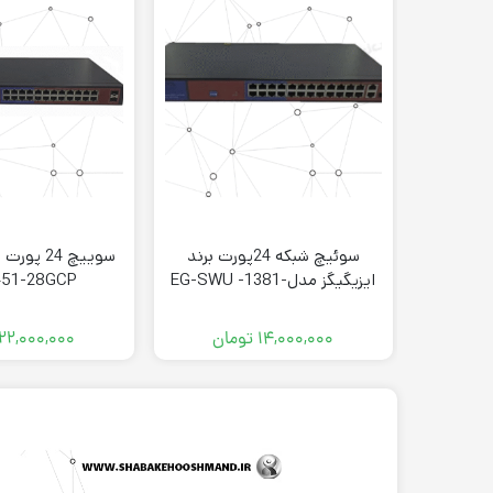
سوئیچ شبکه 24پورت برند
ایزیگیگز مدلEG-SWU -1381-
51-28GCP
27FCP
۱۴,۰۰۰,۰۰۰
تومان
۲۲,۰۰۰,۰۰۰