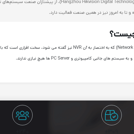
کمپانی Hikvision (نام کامل: on Digital Technology Co., Ltd
 چیست؟
ذخیره ساز تصاویر تحت شبکه (به انگلیسی:Network Video Recorder) که به اختصار ب
نبی کامپیوتری و PC Server ها هیچ نیازی ندارند.
۲۴۰+
۳۰۹+