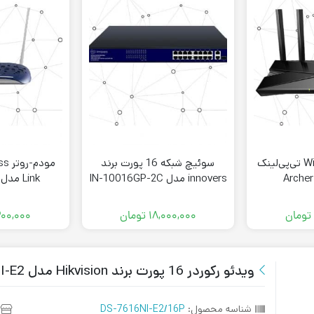
روتر وای‌فای Wi-Fi 6 تی‌پی‌لینک
سوئیچ شبکه 16 پورت برند
innovers مدل IN-10016GP-2C
Link مدل TD-W9960
تومان
۱۸,۰۰۰,۰۰۰
تومان
۰۰,۰۰۰
ویدئو رکوردر 16 پورت برند Hikvision مدل DS-7616NI-E2
شناسه محصول:
DS-7616NI-E2/16P