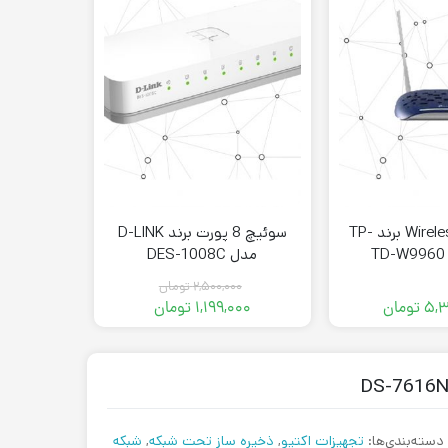
مودم-روتر Wireless برند TP-
سوئیچ 8 پورت برند D-LINK
مدل DES-1008C
۲,۵۰۰,۰۰۰
تومان
۵,۳
تومان
۱,۱۹۹,۰۰۰
تومان
۰۰۰
قیمت
قیمت
فعلی:
اصلی:
۱,۱۹۹,۰۰۰ تومان.
۲,۵۰۰,۰۰۰ تومان
بود.
دسته‌بندی‌ها:
تجهیزات اکتیو
,
ذخیره ساز تحت شبکه
,
شبکه