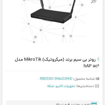
روتر بی سیم برند (میکروتیک) MikroTik مدل
hAP ac³
شناسه محصول:
RBD53iG-5HacD2HnD
دسته‌بندی‌ها:
تجهیزات اکتیو
,
شبکه
تضمین بهترین قیمت بازار