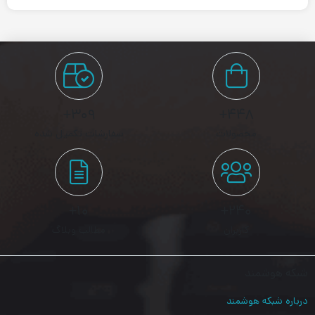
روتر چیست؟
روتر دستگاهی است که بسته های اطلاعاتی (دیتا) را بین کامپیوترهای
تحت شبکه، ارسال کرده و عمل هدایت بسته ها تا رسیدن به مقصد را
۳۰۹+
۴۴۸+
انجام می دهد.
محصولات
سفارشات تکمیل شده
در ادامه به بررسی ویژگی های روتر بی سیم برند (میکروتیک)
MikroTik مدل hAP ac³ خواهیم پرداخت:
۱۰+
۲۴۰+
شاخص MTBF بالا:
کاربران
مطالب وبلاگ
شاخص Mean time between failures که به اختصار به آن MTBF می
شبکه هوشمند
گویند، مدت زمانی است که انتظار می رود یک دستگاه از کار بیفتد.
درباره شبکه هوشمند
روتر بی سیم hAP ac³، در دمای ۲۵ درجه ی سلسیوس، تا ۱۰۰,۰۰۰