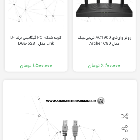
روتر وای‌فای AC1900 تی‌پی‌لینک
کارت شبکه PCI گیگابیتی برند D-
مدل Archer C80
Link مدل DGE-528T
۶,۲۰۰,۰۰۰
تومان
۱,۵۰۰,۰۰۰
تومان