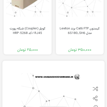
کيستون Cat6 FTP برند Leviton
کوپلر (Coupler) شبکه پورت
مدل 6S180_SH6
RJ45 / کد HRP-5268
۳۵۰,۰۰۰
تومان
۲۵,۰۰۰
تومان