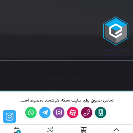
تهران , چهارراه ولیعصر , بازار کامپیوتر رضا , طبقه همکف پلاک ۴
۰۲۱-۶۶۴۸۵۰۲۱
تمامی حقوق برای سایت شبکه هوشمند محفوظ است.
0