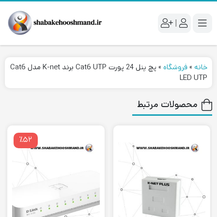
|
خانه
»
فروشگاه
»
پچ پنل 24 پورت Cat6 UTP برند K-net مدل Cat6
LED UTP
محصولات مرتبط
٪۵۲