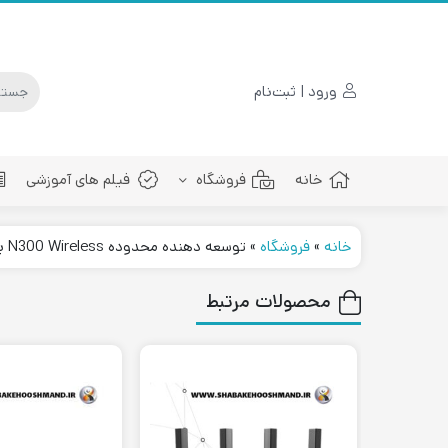
ورود | ثبت‌نام
خانه
فروشگاه
فیلم های آموزشی
خانه
»
فروشگاه
»
توسعه دهنده محدوده N300 Wireless برند Linksys مدل RE6700-EG
پچ کورد فیبرنوری
محصولات مرتبط