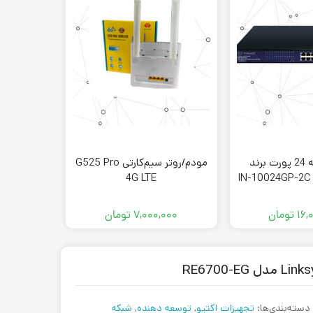
سوئیچ شبکه 24 پورت برند
مودم/روتر سیم‌کارتی G525 Pro
4G LTE
مدل -1008C
۰۰
۱۶,
تومان
۷,۰۰۰,۰۰۰
تومان
۰۰۰
دسته‌بندی‌ها:
تجهیزات اکتیو
,
توسعه دهنده
,
شبکه