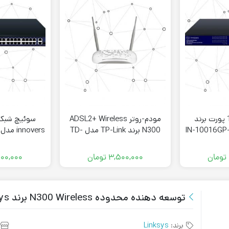
سوئیچ شبکه 16 پورت برند
مودم-روتر ADSL2+ Wireless
N300 برند TP-Link مدل TD-
innovers مدل IN-10024GP-2C
W8961N
تومان
۳,۵۰۰,۰۰۰
تومان
۰۰۰,۰۰۰
توسعه دهنده محدوده N300 Wireless برند Linksys مدل RE6700-EG
برند:
Linksys