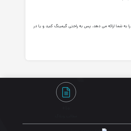
Cross-Ban، سرعت هر رو باند 2.4GHz و 5GHz این دستگاه با یکدیگر ادغام شده و سرعت باور نکردنی 1167Mbps را به شما ارائه می دهد. پس به راحتی گیمینگ کنید و یا در
۱۰+
مطالب وبلاگ