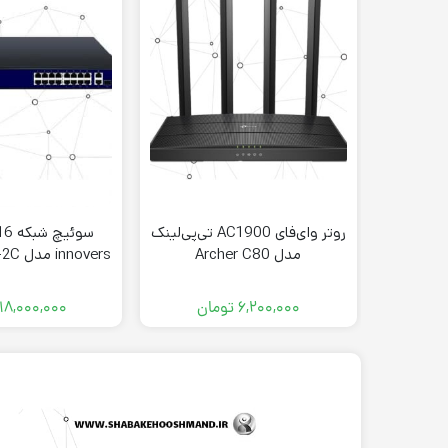
روتر وای‌فای AC1900 تی‌پی‌لینک
مدل Archer C80
innovers مدل IN-10016GP-2C
۶,۲۰۰,۰۰۰
تومان
۱۸,۰۰۰,۰۰۰