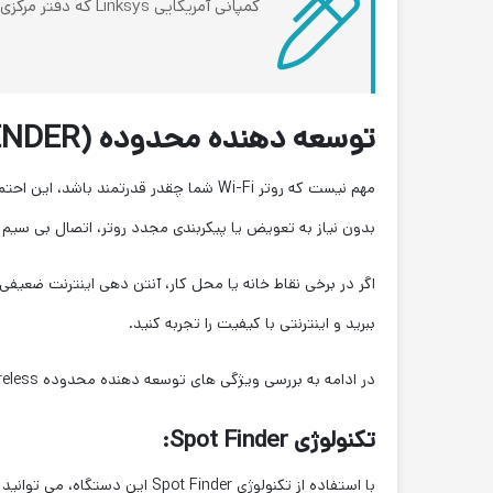
توسعه دهنده محدوده (Wi-Fi RANGE EXTENDER) چه کاربردی دارد؟
مهم نیست که روتر Wi-Fi شما چقدر قدرتم
بدون نیاز به تعویض یا پیکربندی مجدد روتر، اتصال بی سیم را 
ببرید و اینترنتی با کیفیت را تجربه کنید.
در ادامه به بررسی ویژگی های توسعه دهنده محدوده N300 Wireless برند Linksys مدل RE6700-EG خواهیم پرداخت:
تکنولوژی Spot Finder:
با استفاده از تکنولوژی Spot Finder این دستگاه، می توانید به صورت نقطه ای و دقیق، بهترین لوکیشن را برای توسعه دهنده RE6700-EG خود پیدا کنید.