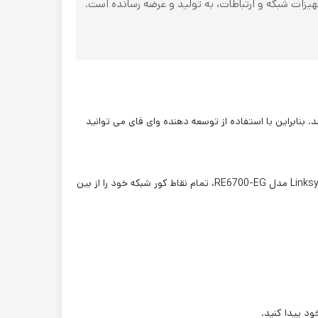
یا قرار دارد؛ از سال 1988 محصولات خود را در صنعت تجهیزات شبکه و ارتباطات، به تولید و عرضه رسانده است.
ه باشد. بنابراین با استفاده از توسعه دهنده وای فای می توانید
اگر در برخی نقاط خانه یا محل کار، آنتن دهی اینترنت ضعیفی دارید، اصلاً نگران نباشید! با کمک تقویت کننده ی شبکه N300 Wireless برند Linksys مدل RE6700-EG، تمام نقاط کور شبکه خود را از بین