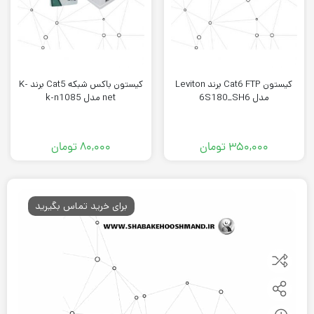
کيستون Cat6 FTP برند Leviton
کیستون باکس شبکه Cat5 برند K-
مدل 6S180_SH6
net مدل k-n1085
۳۵۰,۰۰۰
تومان
۸۰,۰۰۰
تومان
برای خرید تماس بگیرید