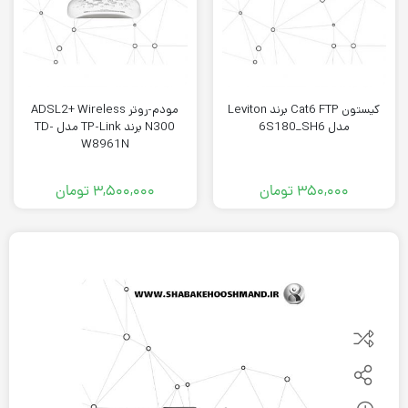
کيستون Cat6 FTP برند Leviton
مودم-روتر ADSL2+ Wireless
مدل 6S180_SH6
N300 برند TP-Link مدل TD-
W8961N
۳۵۰,۰۰۰
تومان
۳,۵۰۰,۰۰۰
تومان