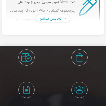
Mercusys (مرکوسیس)، یکی از برند های
زیرمجموعه کمپانی TP-Link بوده که چند سالی
نمایش بیشتر
است کار خود را در شهر شنژن جمهوری خلق
چین، و در صنعت تجهیزات شبکه آغاز کرده است.
کارت شبکه (Network Card)
چیست؟
۳۰۹+
۴۴۸+
کارت شبکه که به نام های (USB Adapter) Network Adapter و NIC
محصولات
سفارشات تکمیل شده
نیز شناخته می شود، سخت افزاری است که بین دستگاه شما و سایر
دستگاه ها ارتباط برقرار کرده و کاربرد اصلی آن، اتصال دستگاه شما به
اینترنت می باشد.
۱۰+
۲۴۱+