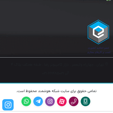
تهران , چهارراه ولیعصر , بازار کامپیوتر رضا , طبقه همکف پلاک ۴
۰۲۱-۶۶۴۸۵۰۲۱
تمامی حقوق برای سایت شبکه هوشمند محفوظ است.