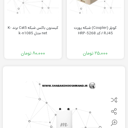
کوپلر (Coupler) شبکه پورت
کیستون باکس شبکه Cat5 برند K-
RJ45 / کد HRP-5268
net مدل k-n1085
۲۵,۰۰۰
تومان
۸۰,۰۰۰
تومان