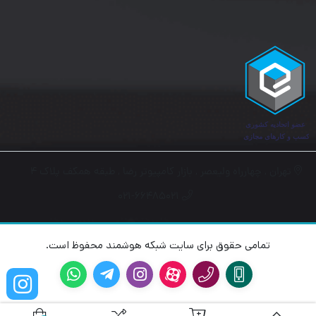
تهران , چهارراه ولیعصر , بازار کامپیوتر رضا , طبقه همکف پلاک ۴
۰۲۱-۶۶۴۸۵۰۲۱
تمامی حقوق برای سایت شبکه هوشمند محفوظ است.