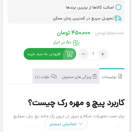
اصالت کالاها از برترین برندها
تحویل سریع در کمترین زمان ممکن
قیمت
قیمت
۴۵۰,۰۰۰
تومان
۵۵۰,۰۰۰
تومان
اصلی:
فعلی:
۵۰ در انبار
۵۵۰,۰۰۰ تومان
۴۵۰,۰۰۰ تومان.
تعداد:
افزودن به سبد خرید
بود.
پیچ
و
مهره
رک
توضیحات
ویژگی های محصول
نظرات (۰)
شبکه
بسته
50
کاربرد پیچ و مهره رک چیست؟
تایی/
Network
Rack
برای نصب تجهیزات شبکه و سرور در درون رک مانند پچ پنل، سوئیچ
Screws
نمایش بیشتر
شبکه، روتر و … از پیچ و مهره رک استفاده می کنند؛ که به طور معمول،
and