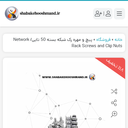
|
خانه
»
فروشگاه
»
پیچ و مهره رک شبکه بسته 50 تایی/ Network
Rack Screws and Clip Nuts
۱
۸
ت
خ
ف
ی
٪
ف