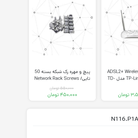
م-روتر ADSL2+ Wireless
پیچ و مهره رک شبکه بسته 50
N300 برند TP-Link مدل TD-
تایی/ Network Rack Screws
-RJ45
and Clip Nuts
W896
۵۵۰,۰۰۰
تومان
۳,۵
تومان
۴۵۰,۰۰۰
تومان
۰۰۰
قیمت
قیمت
فعلی:
اصلی:
۴۵۰,۰۰۰ تومان.
۵۵۰,۰۰۰ تومان
بود.