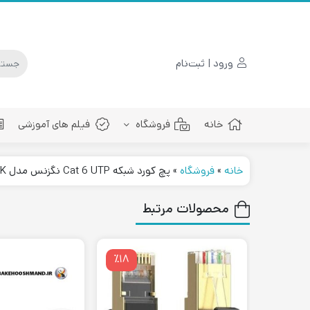
ورود | ثبت‌نام
خانه
فروشگاه
فیلم های آموزشی
خانه
»
فروشگاه
»
پچ کورد شبکه Cat 6 UTP نگزنس مدل N116.P1A010OK
پچ کورد فیبرنوری
محصولات مرتبط
٪۱۸