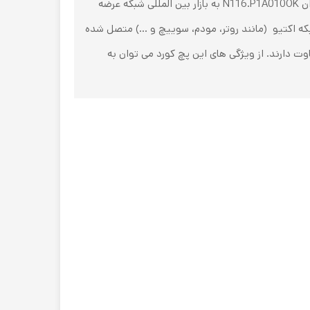
کمپانی فرانسوی Nexans که از پیشتازان صنعت تجهیزات شبکه محسوب می شود، پچ کورد شبکه خود را تحت عنوان N116.P1A010OK به بازار بین المللی شبکه عرضه
از تجهیزات شبکه اکتیو (مانند روتر، مودم، سوییچ و ...) متصل شده
وت دارند. از ویژگی های این پچ کورد می توان به