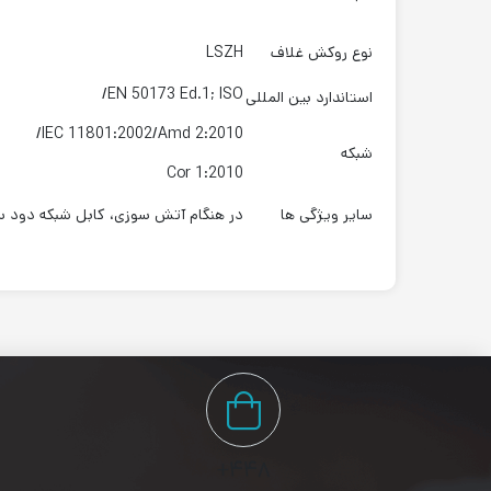
نوع روکش غلاف
LSZH
EN 50173 Ed.1; ISO/
استاندارد بین المللی
IEC 11801:2002/Amd 2:2010/
شبکه
Cor 1:2010
سایر ویژگی ها
در هنگام آتش سوزی، کابل شبکه دود س
۴۴۸+