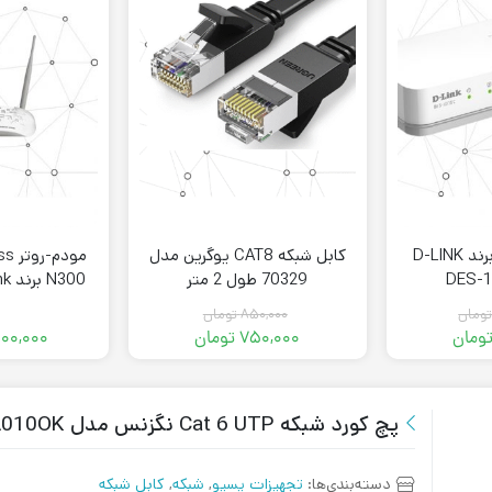
سوئیچ 8 پورت برند D-LINK
کابل شبکه CAT8 یوگرین مدل
مود
70329 طول 2 متر
1N
ومان
۸۵۰,۰۰۰
تومان
ومان
۷۵۰,۰۰۰
تومان
۰۰,۰۰۰
مت
مت
قیمت
قیمت
لی:
لی:
فعلی:
اصلی:
۱,۱۹ تومان.
۲,۵۰۰,۰۰۰ تومان
۷۵۰,۰۰۰ تومان.
۸۵۰,۰۰۰ تومان
.
بود.
پچ کورد شبکه Cat 6 UTP نگزنس مدل N116.P1A010OK
دسته‌بندی‌ها:
تجهیزات پسیو
,
شبکه
,
کابل شبکه