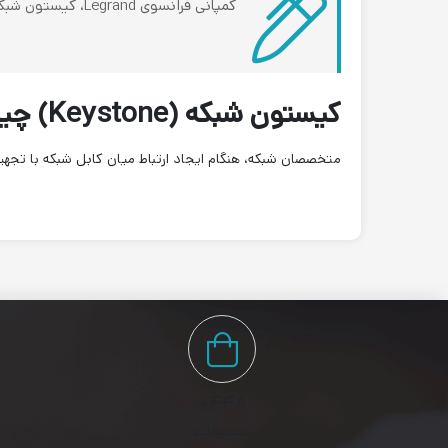
کمپانی فرانسوی Legrand، کیستون شبکه خود را در مدل 64 765 به بازار تجهیزات شبکه عرضه نموده است.
کیستون شبکه (Keystone) چیست؟
متخصصان شبکه، هنگام ایجاد ارتباط میان کابل شبکه با تجهیز
۴۴۸+
محصولات