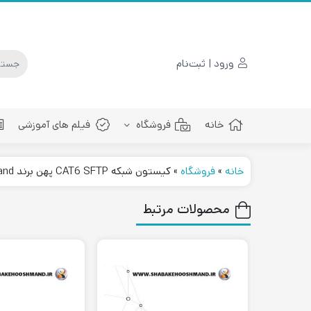
ورود | ثبت‌نام
خانه
فروشگاه
فیلم های آموزشی
خانه
»
فروشگاه
»
کیستون شبکه CAT6 SFTP پهن برند Legrand مدل CAT. N° 0 765 64
پچ کورد فیبرنوری
محصولات مرتبط