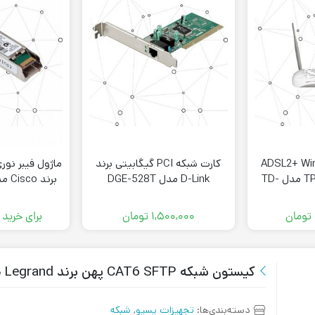
 ADSL2+ Wireless
کارت شبکه PCI گیگابیتی برند
N300 برند TP-Link مدل TD-
D-Link مدل DGE-528T
برند Cisco مدل SFP-10G-LR
W
تومان
۱,۵۰۰,۰۰۰
تومان
برای خرید
کیستون شبکه CAT6 SFTP پهن برند Legrand مدل CAT. N° 0 765 64
دسته‌بندی‌ها:
تجهیزات پسیو
,
شبکه