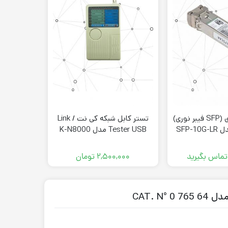
ماژول فیبر نوری (SFP فیبر نوری)
تستر کابل شبکه کی نت / Link
Tester USB مدل K-N8000
innovers مدل IN-10024GP-2C
 تماس بگیرید
۲,۵۰۰,۰۰۰
تومان
,۰۰۰