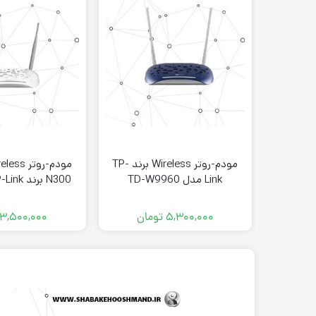
مودم-روتر Wireless برند TP-
مودم-روتر
Link مدل TD-W9960
8961N
۵,۳۰۰,۰۰۰
تومان
۳,۵۰۰,۰۰۰