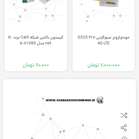
مودم/روتر سیم‌کارتی G525 Pro
کیستون باکس شبکه Cat5 برند K-
4G LTE
net مدل k-n1085
۷,۰۰۰,۰۰۰
تومان
۸۰,۰۰۰
تومان