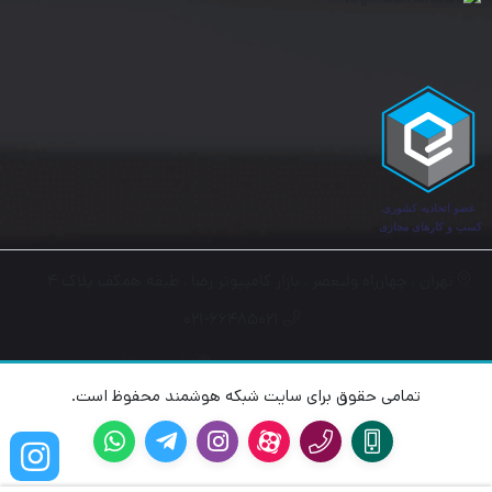
دارا بودن ۴ پورت برای اتصال دستگاه های مختلف به یکدیگر.
تهران , چهارراه ولیعصر , بازار کامپیوتر رضا , طبقه همکف پلاک ۴
۰۲۱-۶۶۴۸۵۰۲۱
تمامی حقوق برای سایت شبکه هوشمند محفوظ است.