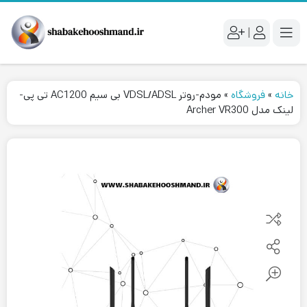
|
خانه
»
فروشگاه
»
مودم-روتر VDSL/ADSL بی سیم AC1200 تی پی-
لینک مدل Archer VR300