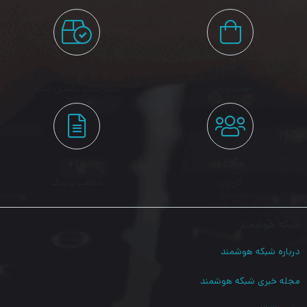
مگابیت در ثانیه، از توانایی های Wi-Fi خود استفاده کامل می کند.
300 مگابیت بر ثانیه در 2.4 گیگاهرتز برای گشت و گذار و ارسال ایمیل
روزانه عالی است، در حالی که 867 مگابیت در ثانیه در 5 گیگاهرتز
۳۰۹+
۴۴۸+
پخش و بازی HD بدون تاخیر را فراهم می کند.
محصولات
سفارشات تکمیل شده
۱۰+
۲۴۰+
کاربران
مطالب وبلاگ
شبکه هوشمند
باند پهن VDSL فوق سریع
درباره شبکه هوشمند
آخرین فناوری VDSL2 بهarcher vr300 اجازه می دهد تا سرعت پهن
مجله خبری شبکه هوشمند
باند VDSL چشمگیر تا 100 مگابیت در ثانیه را ارائه دهد که تقریباً پنج