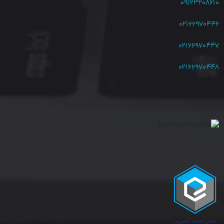
۰۹۱۲۳۲۰۸۶۱۰
برابر سریعتر از ADSL2 است. archer VR300 به عنوان مودم DSL و
۰۲۱۶۶۹۷۰۴۴۶
روتر بی سیم عمل می کند و دو دستگاه را در یک دستگاه ترکیب می
کند. پورت DSL یکپارچه از تمام اتصالات استاندارد DSL از جمله
۰۲۱۶۶۹۷۰۴۴۷
VDSL2، ADSL2 ، ADSL2 و ADSL پشتیبانی می کند.
۰۲۱۶۶۹۷۰۴۴۸
پوشش گسترده شبکه بی سیم با آنتن‌های فوق العاده قوی
مودم روتر VDSL/ADSL تی پی لینک Archer VR300 با چهار آنتن
خارجی با فناوری اتصال پیشرفته به شما این امکان را می دهد که