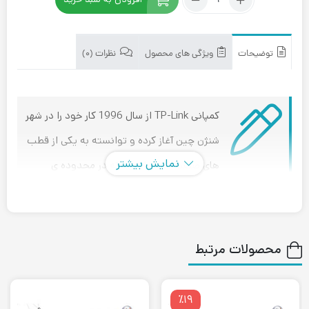
مودم-
روتر
VDSL/ADSL
بی
توضیحات
ویژگی های محصول
نظرات (۰)
سیم
AC1200
تی
پی-
کمپانی TP-Link از سال 1996 کار خود را در شهر
لینک
شنژن چین آغاز کرده و توانسته به یکی از قطب
مدل
Archer
نمایش بیشتر
های صنعت تجهیزات شبکه در محدوده ی
VR300
آسیای شرقی و دنیا تبدیل شود.
محصولات مرتبط
بررسی مودم روتر VDSL/ADSL بی سیم AC1200 تی پی
لینک مدل Archer VR300
به جرات می توان گفت مودم روتر vdsl/adsl بی‌سیم AC1200 تی پی
٪۱۹