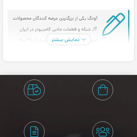
آونگ یکی از بزرگترین عرضه کنندگان محصولات
IT، شبکه و قطعات جانبی کامپیوتر در ایران
نمایش بیشتر
است. در حال حاضر آونگ با بیش از 15 سال
سابقه فعالیت در حوزه IT ، نمایندگی رسمی برندهای بین المللی
معتبری همچون ADATA ،MSI ،D-Link ،SAMSUNG ،LG ،XPG
،Western Digital و Neterbit را بر عهده دارد. آونگ تمامی
خدمات پشتیبانی و گارانتی این برند ها را نیز با شعار “آونگ،
گارانتی بی‌رقیب” در ایران ارائه میدهد.
۳۰۹+
۴۴۸+
مودم روتر 4G MiFi نتربیت Neterbit مدل NWR-
محصولات
سفارشات تکمیل شده
940X
روتر موبایل Neterbit NWR-940X
، نسل جدیدی از مودم‌های 4G/LTE