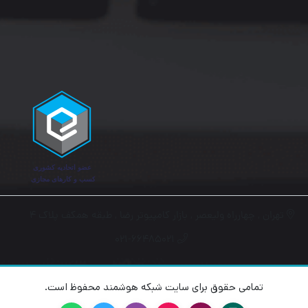
Wi-Fi 6: نسل جدید اتصال بی‌سیم این فناوری اتصال سریع‌تر،
کارآمدتر و پایدارتری را ارائه می‌دهد و برای خانه‌های هوشمند و
کسب‌وکارها ایده‌آل است. طراحی قابل حمل و بادوام با ابعاد کوچک و
وزن 83 گرم، این روتر به راحتی در جیب یا کیف شما قرار می‌گیرد و
می‌توانید آن را همیشه همراه داشته باشید. باتری قدرتمند برای
استفاده طولانی‌مدت باتری 3000 میلی‌آمپری این دستگاه به شما
تهران , چهارراه ولیعصر , بازار کامپیوتر رضا , طبقه همکف پلاک ۴
امکان می‌دهد تا ساعت‌ها بدون نیاز به منبع برق از اینترنت بهره‌مند
۰۲۱-۶۶۴۸۵۰۲۱
شوید. امنیت پیشرفته شبکه با رمزگذاری WPA/WPA2/WPA3 و
پشتیبانی از WPS، NWR-940X امنیت کامل اتصال شما را تضمین
تمامی حقوق برای سایت شبکه هوشمند محفوظ است.
می‌کند و از دسترسی غیرمجاز جلوگیری می‌نماید. نصب آسان و سریع