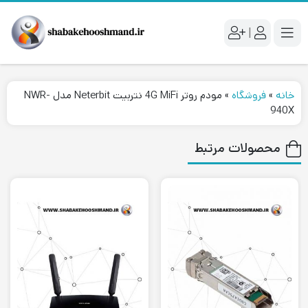
|
خانه
»
فروشگاه
»
مودم روتر 4G MiFi نتربیت Neterbit مدل NWR-
940X
محصولات مرتبط