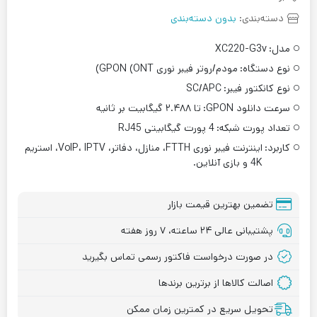
دسته‌بندی:
بدون دسته‌بندی
مدل:
XC220-G3v
نوع دستگاه:
مودم/روتر فیبر نوری GPON (ONT)
نوع کانکتور فیبر:
SC/APC
سرعت دانلود GPON:
تا ۲.۴۸۸ گیگابیت بر ثانیه
تعداد پورت شبکه:
4 پورت گیگابیتی RJ45
کاربرد:
اینترنت فیبر نوری FTTH، منازل، دفاتر، VoIP، IPTV، استریم
4K و بازی آنلاین.
تضمین بهترین قیمت بازار
پشتیبانی عالی ۲۴ ساعته، ۷ روز هفته
در صورت درخواست فاکتور رسمی تماس بگیرید
اصالت کالاها از برترین برندها
تحویل سریع در کمترین زمان ممکن