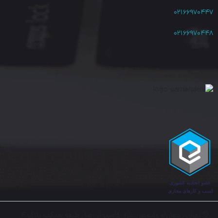
از دیگر ویژگی‌های این دستگاه می‌توان به
فناوری MU-MIMO
برای
۰۲۱۶۶۹۷۰۴۴۷
افزایش کارایی شبکه بی‌سیم،
Beamforming
برای بهبود پوشش
۰۲۱۶۶۹۷۰۴۴۸
وای‌فای، مدیریت از طریق
رابط وب
، پشتیبانی از
TR-069
و
OMCI
برای
مدیریت از راه دور توسط اپراتور و سیستم‌های امنیتی
WPA/WPA2
اشاره کرد.
این مودم برای کاربرانی که از سرویس اینترنت فیبر نوری استفاده
می‌کنند و به یک دستگاه همه‌کاره با امکانات کامل، سرعت بالا،
پوشش مناسب وای‌فای و قابلیت اتصال هم‌زمان چندین دستگاه نیاز
دارند، انتخابی مناسب و مقرون‌به‌صرفه محسوب می‌شود.
نقاط قوت محصول:
وای‌فای دوبانده AC1200 با پوشش مناسب
تهران , چهارراه ولیعصر , بازار کامپیوتر رضا , طبقه همکف پلاک ۴