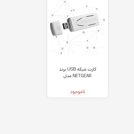
کارت شبکه USB برند
NETGEAR مدل
(‎WNDA3100) lanusb n300
ناموجود