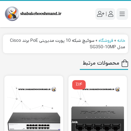
|
خانه
»
فروشگاه
»
سوئیچ شبکه 10 پورت مدیریتی PoE برند Cisco
مدل SG350-10MP
محصولات مرتبط
٪۱۴